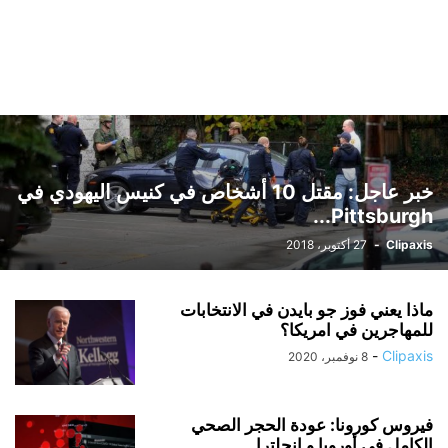
خبر عاجل: مقتل 10 أشخاص في كنيس اليهودي في
Pittsburgh...
Clipaxis
-
27 أكتوبر، 2018
ماذا يعني فوز جو بايدن في الانتخابات
للمهاجرين في امريكا؟
-
Clipaxis
8 نوفمبر، 2020
فيروس كورونا: عودة الحجر الصحي
الكامل في أوروبا و إنجلترا