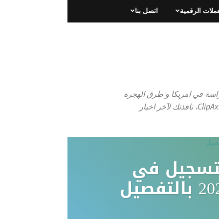
عملات الرقمية
اتصل بنا
دراسة في امريكا و طرق الهجرة
الى امريكا عن طريق الجرين كارد، فيزا B1، فيزا F1، فيزا زواج K1، و غيرها. هذا و اكثر فقط على موقع كليب اكسيس ClipAxis، نافذتك لآخر اخبار
تسجيل في