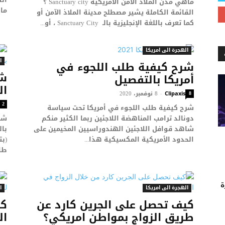
ماهي مدن الملاذ الآمن الأمريكية Sanctuary city ؟
ماز
القائمة الكاملة يشير مصطلح مدينة الملاذ الآمن أو
كما تعرف باللغة الإنجليزية بالـ Sanctuary City ، أو...
الهجرة الى امريكا
ا
شرح كيفية طلب اللجوء في
شر
أمريكا بالتفصيل
ال
8
8 نوفمبر، 2020
-
Clipaxis
2
شرح كيفية طلب اللجوء في أمريكا تحت سياسة
دونالد ترامب المناهضة اللاجئين ربما الكثير منكم
شر
شاهد قوافل اللاجئين الهندوراسيين المخيمين على
بال
الحدود الأمريكية المكسيكية هذا...
طال
ة
الهجرة الى امريكا
ا
كيف تحصل على الجرين كارد عن
كل
طريق الزواج بمواطن امريكي؟
ال