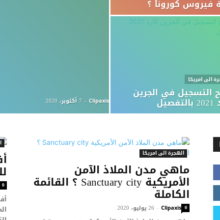
ة فيروس كورونا ؟
رة الى امريكا
 التسجيل في الجرين
تفصيل
7 أكتوبر، 2020
-
Clipaxis
ا
الهجرة الى امريكا
ماهي مدن الملاذ الآمن
لل
الأمريكية Sanctuary city ؟ القائمة
0
الكاملة
0
26 يوليو، 2020
الم
-
Clipaxis
الت