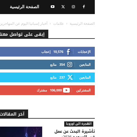
الصفحة الرئيسية
الصفحة الرئيسية
علامات
أخبار إسبانيا اليوم عن المهاجرين
إبقى على تواصل معنا
الإعجابات
10,576
إعجاب
المتابعين
354
متابع
المتابعين
237
متابع
المشتركين
106,000
مشترك
آخر المقالات
الهجرة الى اوروبا
تأشيرة البحث عن عمل
في السويد 2026: