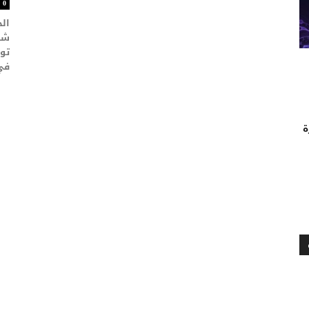
0
الج
شرع
توا
في 
ة