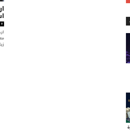
اس
0
معق
زيا
ة