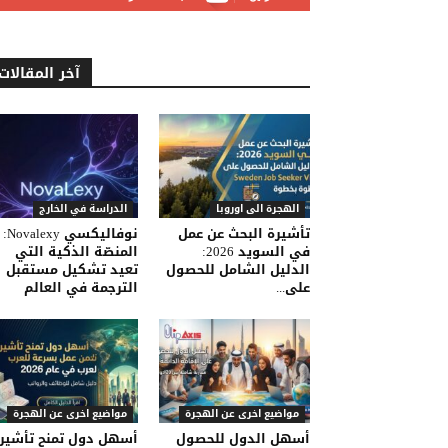
آخر المقالات
الهجرة الى اوروبا
الدراسة في الخارج
تأشيرة البحث عن عمل
نوفاليكسي Novalexy:
في السويد 2026:
المنصّة الذكية التي
الدليل الشامل للحصول
تعيد تشكيل مستقبل
على...
الترجمة في العالم
مواضيع اخرى عن الهجرة
مواضيع اخرى عن الهجرة
أسهل الدول للحصول
أسهل دول تمنح تأشير