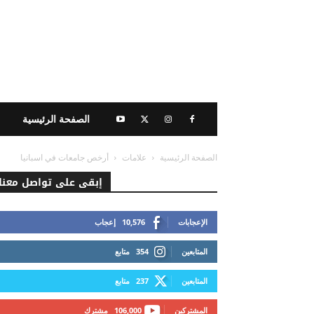
الصفحة الرئيسية
الصفحة الرئيسية
علامات
أرخص جامعات في اسبانيا
إبقى على تواصل معنا
الإعجابات
10,576
إعجاب
المتابعين
354
متابع
المتابعين
237
متابع
المشتركين
106,000
مشترك