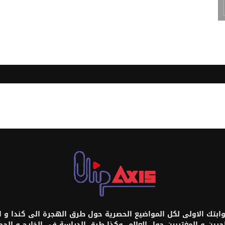
تك الاولى لكل المواضيع الحصرية حول طرق الهجرة الى كندا و امر
اجرين و المغتربين حول العالم، وكذا طرق الدراسة في الخارج و ال