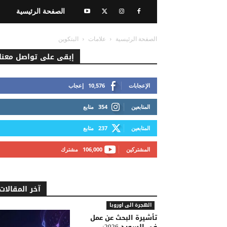
الصفحة الرئيسية
الصفحة الرئيسية
علامات
البتكوين
إبقى على تواصل معنا
الإعجابات
10,576
إعجاب
المتابعين
354
متابع
المتابعين
237
متابع
المشتركين
106,000
مشترك
آخر المقالات
الهجرة الى اوروبا
تأشيرة البحث عن عمل
في السويد 2026: