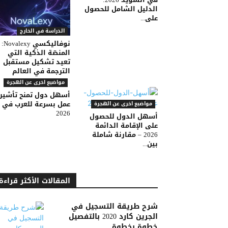
الدليل الشامل للحصول
على...
الدراسة في الخارج
نوفاليكسي Novalexy:
المنصّة الذكية التي
تعيد تشكيل مستقبل
الترجمة في العالم
مواضيع اخرى عن الهجرة
أسهل دول تمنح تأشير
عمل بسرعة للعرب في
مواضيع اخرى عن الهجرة
2026
أسهل الدول للحصول
على الإقامة الدائمة
2026 – مقارنة شاملة
بين...
المقالات الأكثر قراءة
شرح طريقة التسجيل في
الجرين كارد 2020 بالتفصيل
خطوة بخطوة