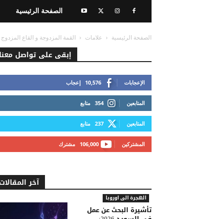
الصفحة الرئيسية
الصفحة الرئيسية
علامات
القمة المزدوجة و القاع المزدوج
إبقى على تواصل معنا
الإعجابات
10,576
إعجاب
المتابعين
354
متابع
المتابعين
237
متابع
المشتركين
106,000
مشترك
آخر المقالات
الهجرة الى اوروبا
تأشيرة البحث عن عمل
في السويد 2026: