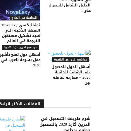
الدليل الشامل للحصول
على...
الدراسة في الخارج
نوفاليكسي Novalexy:
المنصّة الذكية التي
تعيد تشكيل مستقبل
الترجمة في العالم
مواضيع اخرى عن الهجرة
أسهل دول تمنح تأشير
عمل بسرعة للعرب في
مواضيع اخرى عن الهجرة
2026
أسهل الدول للحصول
على الإقامة الدائمة
2026 – مقارنة شاملة
بين...
المقالات الأكثر قراءة
شرح طريقة التسجيل في
الجرين كارد 2020 بالتفصيل
خطوة بخطوة