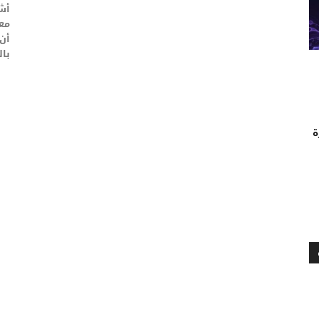
أشه
أن
بال
ة