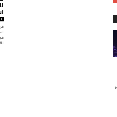
لل
اس
0
فرن
اس
في
للأ
ة