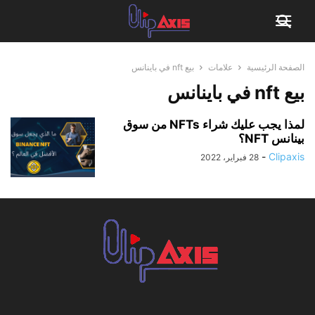
الصفحة الرئيسية
علامات
بيع nft في باينانس
بيع nft في باينانس
لمذا يجب عليك شراء NFTs من سوق
بينانس NFT؟
-
Clipaxis
28 فبراير، 2022