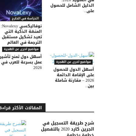
الدليل الشامل للحصول
على...
الدراسة في الخارج
نوفاليكسي Novalexy:
المنصّة الذكية التي
تعيد تشكيل مستقبل
الترجمة في العالم
مواضيع اخرى عن الهجرة
أسهل دول تمنح تأشير
عمل بسرعة للعرب في
مواضيع اخرى عن الهجرة
2026
أسهل الدول للحصول
على الإقامة الدائمة
2026 – مقارنة شاملة
بين...
المقالات الأكثر قراءة
شرح طريقة التسجيل في
الجرين كارد 2020 بالتفصيل
خطوة بخطوة