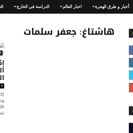
أخبار و طرق الهجرة
اخبار العالم
الدراسة في الخارج
ال
هاشتاغ: جعفر سلمات
ا
إ
ال
ال
0
إك
ون
الأ
نسب