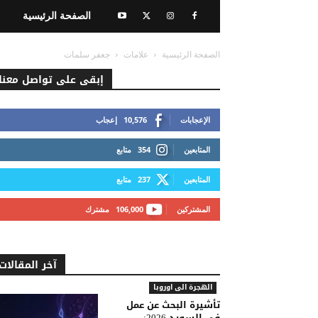
الصفحة الرئيسية
الصفحة الرئيسية
علامات
جعفر سلمات
إبقى على تواصل معنا
الإعجابات
10,576
إعجاب
المتابعين
354
متابع
المتابعين
237
متابع
المشتركين
106,000
مشترك
آخر المقالات
الهجرة الى اوروبا
تأشيرة البحث عن عمل
في السويد 2026: