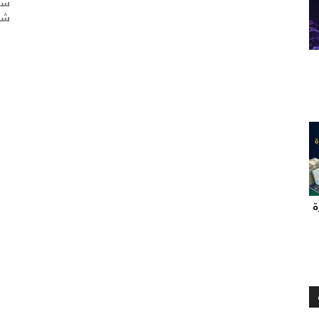
سو
شحن
ة