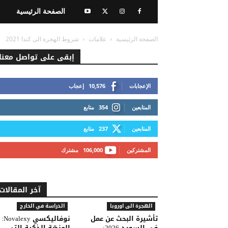
الصفحة الرئيسية
الصفحة الرئيسية
علامات
شروط الهجرة الى كندا 2021
إبقى على تواصل معنا
الإعجابات
10,576
إعجاب
المتابعين
354
متابع
المتابعين
237
متابع
المشتركين
106,000
مشترك
آخر المقالات
الهجرة الى اوروبا
الدراسة في الخارج
تأشيرة البحث عن عمل
نوفاليكسي Novalexy:
في السويد 2026:
المنصّة الذكية التي