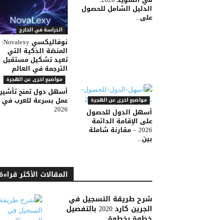
الدليل الشامل للحصول
على...
الدراسة في الخارج
نوفاليكسي Novalexy:
المنصّة الذكية التي
تعيد تشكيل مستقبل
الترجمة في العالم
مواضيع اخرى عن الهجرة
أسهل دول تمنح تأشير
عمل بسرعة للعرب في
مواضيع اخرى عن الهجرة
2026
أسهل الدول للحصول
على الإقامة الدائمة
2026 – مقارنة شاملة
بين...
المقالات الأكثر قراءة
شرح طريقة التسجيل في
الجرين كارد 2020 بالتفصيل
خطوة بخطوة