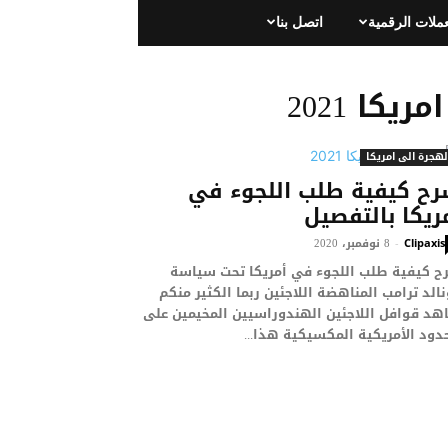
عملات الرقمية
اتصل بنا
كا 2021
لهجرة الى امريكا
ح كيفية طلب اللجوء في
ريكا بالتفصيل
8 نوفمبر، 2020
-
Clipaxis
ح كيفية طلب اللجوء في أمريكا تحت سياسة
الد ترامب المناهضة اللاجئين ربما الكثير منكم
هد قوافل اللاجئين الهندوراسيين المخيمين على
دود الأمريكية المكسيكية هذا...