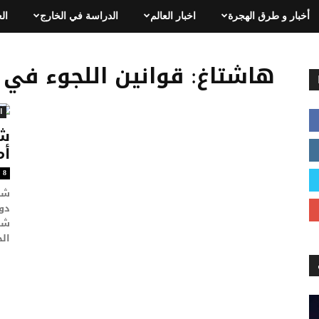
أخبار و طرق الهجرة
اخبار العالم
الدراسة في الخارج
ال
هاشتاغ: قوانين اللجوء في امري
ا
شر
أم
8
شر
دون
شا
الح