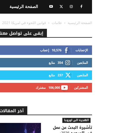
الصفحة الرئيسية
الصفحة الرئيسية
علامات
قوانين اللجوء في امريكا 2021
إبقى على تواصل معنا
الإعجابات
10,576
إعجاب
المتابعين
354
متابع
المتابعين
237
متابع
المشتركين
106,000
مشترك
آخر المقالات
الهجرة الى اوروبا
تأشيرة البحث عن عمل
في السويد 2026: