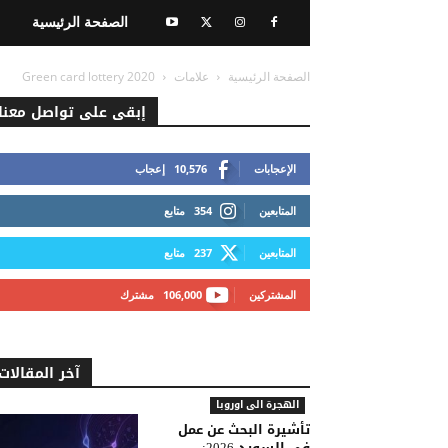
الصفحة الرئيسية
الصفحة الرئيسية
علامات
Green card lottery 2020
إبقى على تواصل معنا
الإعجابات
10,576
إعجاب
المتابعين
354
متابع
المتابعين
237
متابع
المشتركين
106,000
مشترك
آخر المقالات
الهجرة الى اوروبا
تأشيرة البحث عن عمل
في السويد 2026: