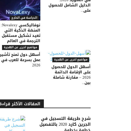
الدليل الشامل للحصول
على...
الدراسة في الخارج
نوفاليكسي Novalexy:
المنصّة الذكية التي
تعيد تشكيل مستقبل
الترجمة في العالم
مواضيع اخرى عن الهجرة
أسهل دول تمنح تأشير
عمل بسرعة للعرب في
مواضيع اخرى عن الهجرة
2026
أسهل الدول للحصول
على الإقامة الدائمة
2026 – مقارنة شاملة
بين...
المقالات الأكثر قراءة
شرح طريقة التسجيل في
الجرين كارد 2020 بالتفصيل
خطوة بخطوة