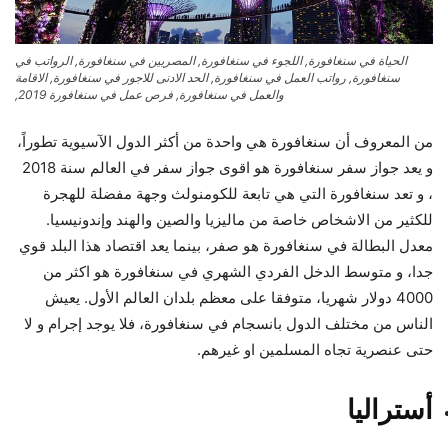
الحياة في سنغافورة, اللجوء في سنغافورة, المصريين في سنغافورة, الرواتب في
سنغافورة, رواتب العمل في سنغافورة, الحد الادنى للاجور في سنغافورة, الاقامة
والعمل في سنغافورة, فرص عمل في سنغافورة 2019,
من المعروف أن سنغافورة هي واحدة من أكثر الدول الآسيوية تطوراً،
و يعد جواز سفر سنغافورة هو اقوى جواز سفر في العالم سنة 2018
، و تعد سنغافورة التي هي تابعة للكومنولث وجهة مفضلة للهجرة
للكثير من الاشخاص خاصة من ماليزيا والصين والهند وإندونيسيا.
معدل البطالة في سنغافورة هو صفر، بينما يعد اقتصاد هذا البلد قوي
جدا، و متوسط الدخل الفردي الشهري في سنغافورة هو اكثر من
4000 دولار شهريا، متوفقا على معظم بلدان العالم الأول. يعيش
الناس من مختلف الدول بانسجام في سنغافورة، فلا يوجد إجرام و لا
حتى عنصرية تجاه المسلمين او غيرهم.
أستراليا