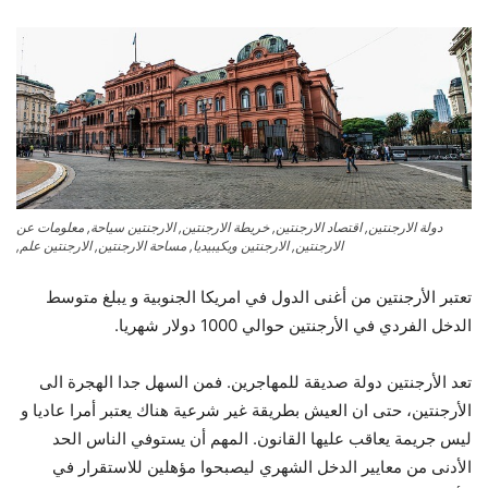
دولة الارجنتين, اقتصاد الارجنتين, خريطة الارجنتين, الارجنتين سياحة, معلومات عن
الارجنتين, الارجنتين ويكيبيديا, مساحة الارجنتين, الارجنتين علم,
تعتبر الأرجنتين من أغنى الدول في امريكا الجنوبية و يبلغ متوسط
الدخل الفردي في الأرجنتين حوالي 1000 دولار شهريا.
تعد الأرجنتين دولة صديقة للمهاجرين. فمن السهل جدا الهجرة الى
الأرجنتين، حتى ان العيش بطريقة غير شرعية هناك يعتبر أمرا عاديا و
ليس جريمة يعاقب عليها القانون. المهم أن يستوفي الناس الحد
الأدنى من معايير الدخل الشهري ليصبحوا مؤهلين للاستقرار في