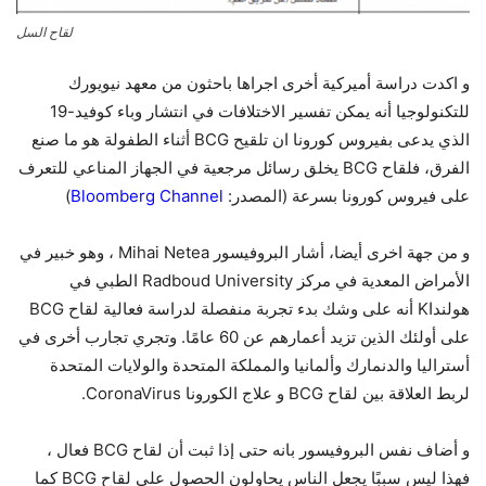
لقاح السل
و اكدت دراسة أميركية أخرى اجراها باحثون من معهد نيويورك
للتكنولوجيا أنه يمكن تفسير الاختلافات في انتشار وباء كوفيد-19
الذي يدعى بفيروس كورونا ان تلقيح BCG أثناء الطفولة هو ما صنع
الفرق، فلقاح BCG يخلق رسائل مرجعية في الجهاز المناعي للتعرف
على فيروس كورونا بسرعة (المصدر:
Bloomberg Channel
)
و من جهة اخرى أيضا، أشار البروفيسور Mihai Netea ، وهو خبير في
الأمراض المعدية في مركز Radboud University الطبي في
هولنداK أنه على وشك بدء تجربة منفصلة لدراسة فعالية لقاح BCG
على أولئك الذين تزيد أعمارهم عن 60 عامًا. وتجري تجارب أخرى في
أستراليا والدنمارك وألمانيا والمملكة المتحدة والولايات المتحدة
لربط العلاقة بين لقاح BCG و علاج الكورونا CoronaVirus.
و أضاف نفس البروفيسور بانه حتى إذا ثبت أن لقاح BCG فعال ،
فهذا ليس سببًا يجعل الناس يحاولون الحصول على لقاح BCG كما