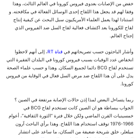
خفض من الإصابات بعدوى فيروس كورونا في العالم الثالث، وهذا
وفقا لهم قد يجعل هذا اللقاح إحدى الوسائل الفعالة في مكافحته. و
استنادا لهذا يعمل العلماء الأمريكيون سبل البحث عن كيفية إنتاج
لقاح للكورونا بعد اكتشاف فعالية لقاح السل ضد الفيروس الذي
إجتاح العالم.
وأشار الباحثون حسب تصريحاتهم في
قناة RT
، إلى أنهم لاحظوا
انخفاض عدد الوفيات بسبب فيروس كورونا في البلدان الفقيرة التي
تستخدم لقاح BCG دائما لجميع السكان. وهذا و حسب علماء الصحة
يدل على أن هذا اللقاح ضد مرض السل فعال في الوقاية من فيروس
كورونا.
ربما يتساءل البعض لمذا إذن حالات الإصابة مرتفعة في الصين ؟
الجواب ببساطة هو ان الصين كانت تستخدم لقاح BCG في
خمسينيات القرن الماضي ولكن خلال فترة “الثورة الثقافية”، أعوام
1966-1976 توقف استخدام هذا اللقاح. وهذا برأي الباحث آرون
ميلعلر، خلق شريحة ضعيفة من السكان، ما ساعد على انتشار