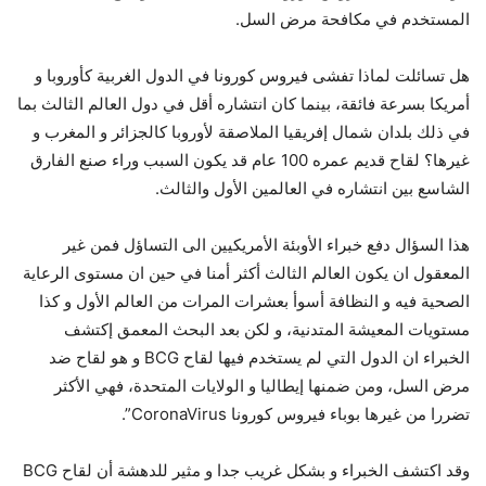
المستخدم في مكافحة مرض السل.
هل تسائلت لماذا تفشى فيروس كورونا في الدول الغربية كأوروبا و
أمريكا بسرعة فائقة، بينما كان انتشاره أقل في دول العالم الثالث بما
في ذلك بلدان شمال إفريقيا الملاصقة لأوروبا كالجزائر و المغرب و
غيرها؟ لقاح قديم عمره 100 عام قد يكون السبب وراء صنع الفارق
الشاسع بين انتشاره في العالمين الأول والثالث.
هذا السؤال دفع خبراء الأوبئة الأمريكيين الى التساؤل فمن غير
المعقول ان يكون العالم الثالث أكثر أمنا في حين ان مستوى الرعاية
الصحية فيه و النظافة أسوأ بعشرات المرات من العالم الأول و كذا
مستويات المعيشة المتدنية، و لكن بعد البحث المعمق إكتشف
الخبراء ان الدول التي لم يستخدم فيها لقاح BCG و هو لقاح ضد
مرض السل، ومن ضمنها إيطاليا و الولايات المتحدة، فهي الأكثر
تضررا من غيرها بوباء فيروس كورونا CoronaVirus”.
وقد اكتشف الخبراء و بشكل غريب جدا و مثير للدهشة أن لقاح BCG