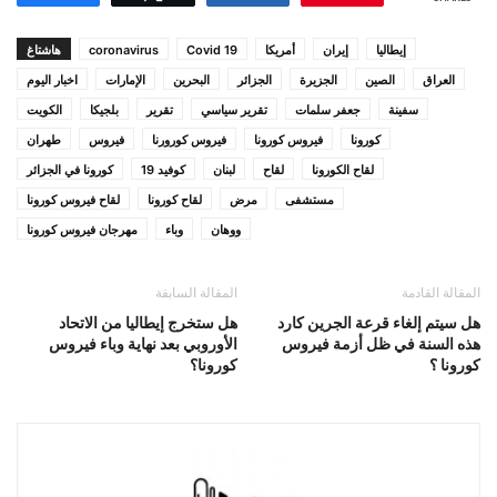
إيطاليا
إيران
أمريكا
Covid 19
coronavirus
هاشتاغ
العراق
الصين
الجزيرة
الجزائر
البحرين
الإمارات
اخبار اليوم
سفينة
جعفر سلمات
تقرير سياسي
تقرير
بلجيكا
الكويت
كورونا
فيروس كورونا
فيروس كورورنا
فيروس
طهران
لقاح الكورونا
لقاح
لبنان
كوفيد 19
كورونا في الجزائر
مستشفى
مرض
لقاح كورونا
لقاح فيروس كورونا
ووهان
وباء
مهرجان فيروس كورونا
المقالة القادمة
المقالة السابقة
هل سيتم إلغاء قرعة الجرين كارد
هل ستخرج إيطاليا من الاتحاد
هذه السنة في ظل أزمة فيروس
الأوروبي بعد نهاية وباء فيروس
كورونا ؟
كورونا؟