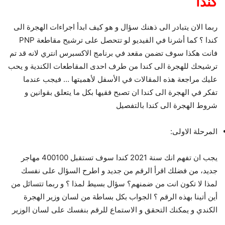
كندا
ربما الان يتبادر الى ذهنك سؤال و هو كيف ابدأ اجراءات الهجرة الى
كندا ؟ كما أشرنا في الفيديو لو تتحصل على ترشيح مقاطعة PNP
فانت هكذا سوف تضمن مقعد في برنامج الاكسبرس انتري لانه قد تم
ترشيحك للهجرة الى كندا من طرف احدى المقاطعات الكندية و يحب
عليك مراجعة هذه المقالات في الأسفل لأهميتها … فيجب عندما
تفكر في الهجرة الى كندا ان تصبح فقيها بكل ما يتعلق بقوانين و
شروط الهجرة الى كندا بالتفصيل
المرحلة الاولى:
يجب ان تفهم انك سنة 2021 كندا سوف تستقبل 400100 مهاجر
جديد، من فضلك اقرأ الرقم من جديد و اطرح السؤال على نفسك
لمذا لا تكون انت من ضمنهم؟ سؤال بسيط لمذا ؟ و ربما تتسائل من
أين أتينا بهذه الرقم ؟ الجواب بكل بساطة من لسان وزير الهجرة
الكندي و يمكنك التحقق و الاستماع للرقم بنفسك على لسان الوزير