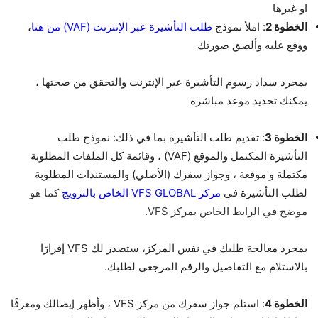
او غيرها
الخطوة 2
: املأ نموذج
طلب التأشيرة عبر الإنترنت (VAF) من هنا
،
ووقع عليه وألصق صورتك
بمجرد سداد رسوم التأشيرة عبر الإنترنت والتحقق من صحتها ،
يمكنك تحديد موعد مباشرة
الخطوة 3
: تقديم طلب التأشيرة بما في ذلك: نموذج طلب
التأشيرة المكتمل والموقع (VAF) ، وقائمة كل الملفات المطلوبة
مكتملة و موقعة ، وجواز سفرك (الأصلي) والمستندات المطلوبة
لطلب التأشيرة في
مركز VFS GLOBAL الخاص بالنرويج
كما هو
موضح في الرابط الخاص بمركز VFS.
بمجرد معالجة طلبك في نفس المركز، ستصدر لك VFS إقرارًا
بالاستلام مع التفاصيل والرقم المرجعي لطلبك.
الخطوة 4
: استلم جواز سفرك من مركز VFS ، وأظهر إيصالك ومعرفًا