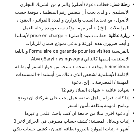
رحلة عمل
: خطاب دعوة (أصلي) والتزام من الشريك التجاري
الأيسلندي ، والذي يجب أن يتضمن رقم المنظمة ، موقعة حسب
الأصول ، مع تحديد السبب والتواريخ والمدة (الفواتير ، العقود ،
المراسلات ، إلخ.) + أمر مهمة يؤكد سبب ومدة رحلة العمل
زيارة عائلية
: خطاب دعوة (أصلي) + prise en charge لأيسلندا:
و أيضا ضروري هذه الورقة و تدعى نموذج ضمان للزيارات
بالفرنسية Formulaire de garantie pour les visites و باللغة
الإسلنديية إسمها كالتالي Abyrgõaryfirlysingvegna
heimsòknar موقعة + نسخة + نسخة من جواز السفر أو بطاقة
الإقامة الأيسلندية لشخص الذي دعاك من أيسلندا + المستندات
المهنية / المصرفية … إلخ. دعوة
شهادة عائلية + شهادة الميلاد رقم 12
إذا كانت فيزا من اجل صفقة عمل يجب على شركتك ان توضح
برنامج المهمة وتكلفة تأمين السفر
أو دعوة اخرى مثلا من جامعة ان كنت باحث علمي و غيرها
إثبات وسائل المعيشة: كشف حساب مصرفي في الجزائر لآخر 3
أشهر + إثبات الموارد باليورو (بطاقة ائتمان ، كشف حساب بنكي