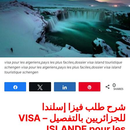
visa pour les algeriens,pays les plus faciles,dossier visa island touristique
schengen visa pour les algeriens,pays les plus faciles,dossier visa island
touristique schengen
0
Share
Tweet
Share
Pin
SHARES
شرح طلب فيزا إسلندا
للجزائريين بالتفصيل – VISA
ISLANDE pour les