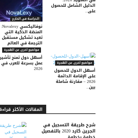
الدليل الشامل للحصول
على...
الدراسة في الخارج
نوفاليكسي Novalexy:
المنصّة الذكية التي
تعيد تشكيل مستقبل
الترجمة في العالم
مواضيع اخرى عن الهجرة
أسهل دول تمنح تأشير
عمل بسرعة للعرب في
مواضيع اخرى عن الهجرة
2026
أسهل الدول للحصول
على الإقامة الدائمة
2026 – مقارنة شاملة
بين...
المقالات الأكثر قراءة
شرح طريقة التسجيل في
الجرين كارد 2020 بالتفصيل
خطوة بخطوة