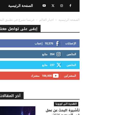
الصفحة الرئيسية
الصفحة الرئيسية
اخبار العالم
فرنسا تشرع في تطبيق البطاق
إبقى على تواصل معنا
الإعجابات
10,576
إعجاب
المتابعين
354
متابع
المتابعين
237
متابع
المشتركين
106,000
مشترك
آخر المقالات
الهجرة الى اوروبا
تأشيرة البحث عن عمل
في السويد 2026: