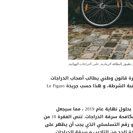
طبيق ,البطاقة الرمادية, على, الدراجات الهوائية,
ة قانون وطني يطالب أصحاب الدراجات
الهوائية بتقديم بطاقات رمادية جديدة خاصة أثناء مراقبة الشرطة، و هذا حسب جريدة Le Figaro
ووفقا للسلطات الفرنسية فينبغي اعتماد هذا القانون بحلول نهاية عام 2019 ، مما سيجعل
التدبير فعالا في عام 2020. وسيكون كوسيلة جديدة لمكافحة سرقة الدراجات. تنص الفقرة 18 من
 و رقم التسلسلي الذي يجب أن يظهر على
دة للحد من التلاعب و سرقة الدراجات