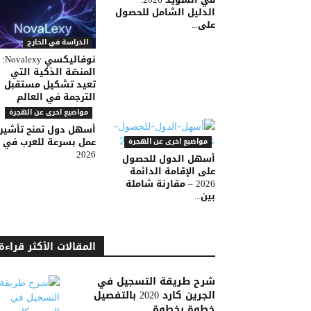
الدليل الشامل للحصول
على...
الدراسة في الخارج
نوفاليكسي Novalexy:
المنصّة الذكية التي
تعيد تشكيل مستقبل
الترجمة في العالم
مواضيع اخرى عن الهجرة
أسهل دول تمنح تأشير
عمل بسرعة للعرب في
مواضيع اخرى عن الهجرة
2026
أسهل الدول للحصول
على الإقامة الدائمة
2026 – مقارنة شاملة
بين...
المقالات الأكثر قراءة
شرح طريقة التسجيل في
الجرين كارد 2020 بالتفصيل
خطوة بخطوة