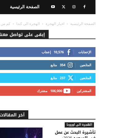
الصفحة الرئيسية
الصفحة الرئيسية
اخبار الهجرة
الهجرة الى كندا
كم من ا
إبقى على تواصل معنا
الإعجابات
10,576
إعجاب
المتابعين
354
متابع
المتابعين
237
متابع
المشتركين
106,000
مشترك
آخر المقالات
الهجرة الى اوروبا
تأشيرة البحث عن عمل
في السويد 2026: