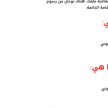
الجة الحكومية إلى IRCC من أجل معالجة ملفك. هناك نوعان من رسوم
مة الدائمة.
ا هي: