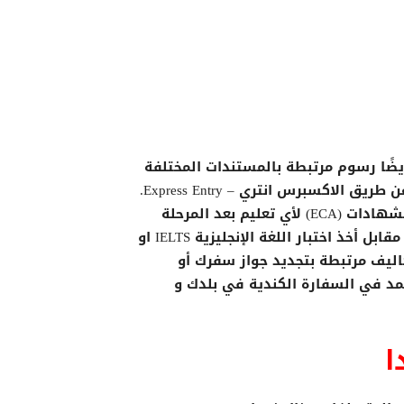
يضًا رسوم مرتبطة بالمستندات المختلفة
التي ستحتاجها من اجل تقديم طلب الهجرة الى كندا عن طريق الاكسبرس انتري – Express Entry.
على سبيل المثال ، قد تحتاج إلى دفع رسوم معادلة الشهادات (ECA) لأي تعليم بعد المرحلة
الثانوية يتم تلقيه خارج كندا. قد تحتاج أيضًا إلى الدفع مقابل أخذ اختبار اللغة الإنجليزية IELTS او
 تكون هناك تكاليف مرتبطة بتجديد جواز سفرك أو
مد في السفارة الكندية في بلدك و