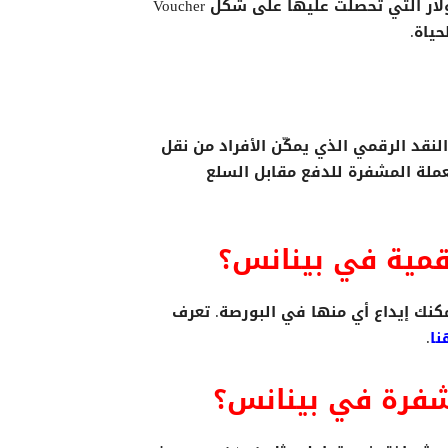
سوق بينانس مجانا بدون رسوم حتى تنتهي كل 100 دولار التي تحصلت عليها على شكل Voucher
هي شكل من أشكال النقد الرقمي الذي يمكّن الأفراد من نقل
عملة المشفرة للدفع مقابل السلع
قمية في بينانس؟
ل مئات العملات المشفرة على Binance ، ويمكنك إيداع أي منها في البورصة. تعرف
نا
.
شفرة في بينانس؟