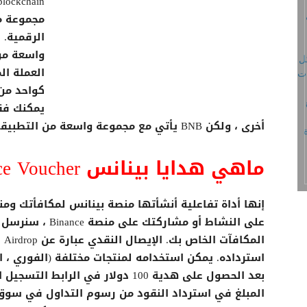
مجموعة من
كواحد من 
أخرى ، ولكن BNB يأتي مع مجموعة واسعة من التطبيقات والفوائد.
ماهي هدايا بينانس Binance Voucher ؟
إنها أداة تفاعلية أنشأتها منصة بينانس لمكافأتك ومنحك
على النشاط أو مشارك
ال
بعد الحصول على هدية 100 دولار في ا