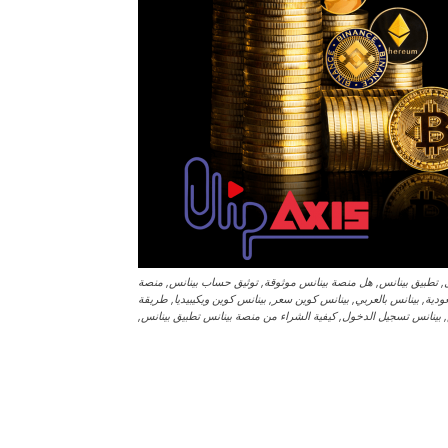
, تطبيق بينانس, هل منصة بينانس موثوقة, توثيق حساب بينانس, منصة
ودية, بينانس بالعربي, بينانس كوين سعر, بينانس كوين ويكيبيديا, طريقة
بينانس تسجيل الدخول, كيفية الشراء من منصة بينانس تطبيق بينانس,