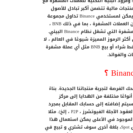
blockchain ومزود البنية التحتية للعملات المشفرة مع
تجات مالية تتضمن أكبر تبادل للأصول
الرقمية. يمكن لمستخدمي Binance تداول مجموعة
واسعة من العملات المشفرة ، بما في ذلك BNB ،
العملة المشفرة التي تشغل نظام Binance البيئي.
أكثر الرموز المميزة شيوعًا في العالم ، لا
يمكنك فقط شراء أو بيع BNB مثل أي عملة مشفرة
 الفرصة لتجربة منتجاتنا الجديدة. بناءً
تك على منصة Binance ، سنرسل أنواعًا مختلفة من الهدايا إلى مركز
مكافآت الخاص بك. الإيصال النقدي عبارة عن Airdrop سيتم إضافته إلى حسابك المقابل بمجرد
استرداده. يمكن استخدامه لمنتجات مختلفة (الفوري ، العقود الآجلة الفيوتشرز ، P2P ، إلخ). مثلا
لرابط التسجيل الموجود في الأعلى يمكن استعمال هذا
المبلغ في استرداد النقود من رسوم التداول في سوق Spot، بلغة آخرى سوف تشتري و تبيع في