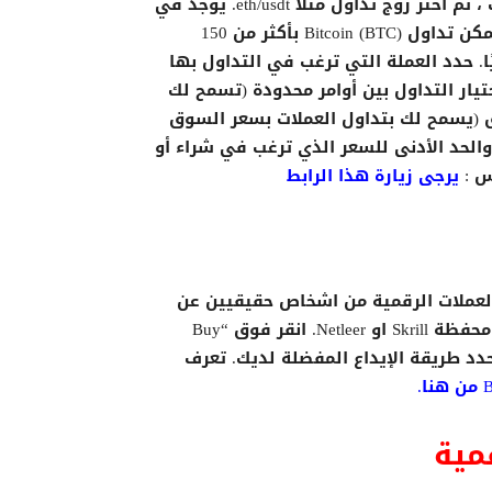
انقر على الزر [Trade] في تطبيق Binance أو موقع الويب ، ثم اختر زوج تداول مثلا eth/usdt. يوجد في
Binance المئات من أزواج التداول. على سبيل المثال ، يمكن تداول Bitcoin (BTC) بأكثر من 150
يعني أن BTC لديها 150 زوجًا تجاريًا. حدد العملة التي ترغب في التداول بها
تيار التداول بين أوامر محدودة (تسمح لك
وق (يسمح لك بتداول العملات بسعر السوق
والحد الأدنى للسعر الذي ترغب في شراء أو
س :
يرجى زيارة هذا الرابط
نس لشراء و بيع العملات الرقمية من اشخاص حقيقيين عن
طريق إيداع مصرفي مثلا مثل Transferwise او Revolut أو محفظة Skrill او Netleer. انقر فوق “Buy
” في صفحة الخاص بالp2p في تطبيق Binance وحدد طريقة الإيداع المفضلة لديك. تعرف
.
مية