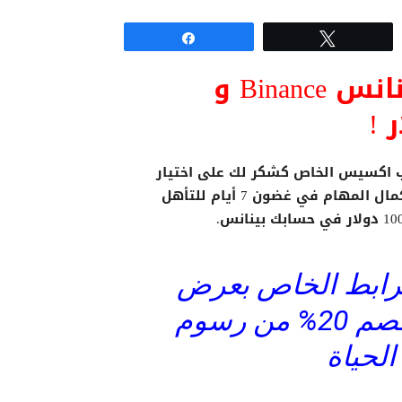
Share
Tweet
شرح كيفية التسجيل في بينانس Binance و
يب اكسيس الخاص كشكر لك على اختيار
Binance. بعد التسجيل ، يجب على المستخدمين الجدد إكمال المهام في غضون 7 أيام للتأهل
لرابط الخاص بعرض
هدية 100$ بالاضافة الى خصم 20% من رسوم
الحياة