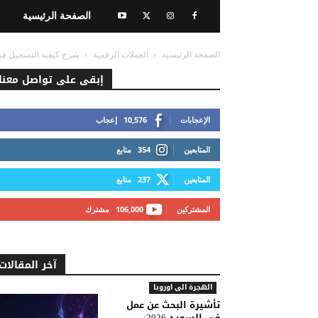
الصفحة الرئيسية
الصفحة الرئيسية
العملات الرقمية
شرح كيفية التسجيل في بينانس Binance و الحصول عل
إبقى على تواصل معنا
الإعجابات
10,576
إعجاب
المتابعين
354
متابع
المتابعين
237
متابع
المشتركين
106,000
مشترك
آخر المقالات
الهجرة الى اوروبا
تأشيرة البحث عن عمل
في السويد 2026: