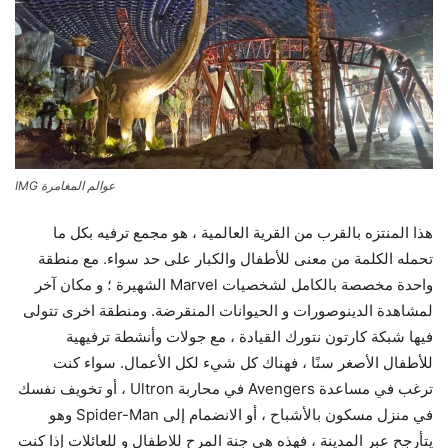
عوالم المغامرة IMG
هذا المنتزه بالقرب من القرية العالمية ، هو مجمع ترفيه بكل ما
تحمله الكلمة من معنى للأطفال والكبار على حد سواء. مع منطقة
واحدة مخصصة بالكامل لشخصيات Marvel الشهيرة ؛ و مكان آخر
لمشاهدة الدينوصورات و الحيوانات المنقرضة. ومنطقة اخرى تتولى
فيها شبكة كارتون نتورك القيادة ، مع جولات وأنشطة ترفيهية
للأطفال الأصغر سنًا ، فهناك كل شيء لكل الأعمال. سواء كنت
ترغب في مساعدة Avengers في محاربة Ultron ، أو تخويف نفسك
في منزل مسكون بالأشباح ، أو الانضمام إلى Spider-Man وهو
يتأرجح عبر المدينة ، فهذه هي جنة المرح للاطفال و للعائلات إذا كنت