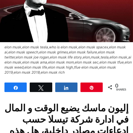
elon musk,elon musk tesla,who is elon musk,elon musk spacex,elon musk
ai,elon musk speech,elon musk grimes,elon musk failure,elon musk
twitter,elon musk joe rogan,elon musk life story,elon,musk,tesla,ellon musk,ai
elon musk,elon musk ama,elon musk mom,elon musk sec,elon musk tfue,elon
musk weed,elon musk life,elon musk high,tfue elon musk,elon musk
2019,elon musk 2018,elon musk rich
0
Share
Tweet
Share
Pin
SHARES
إليون ماسك يضيع الوقت و المال
في ادارة شركة تيسلا حسب
ادعاءات مصادر داخلية، هل هذه