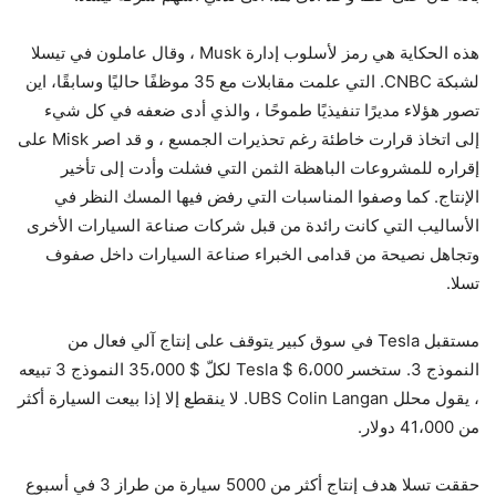
هذه الحكاية هي رمز لأسلوب إدارة Musk ، وقال عاملون في تيسلا
لشبكة CNBC. التي علمت مقابلات مع 35 موظفًا حاليًا وسابقًا، اين
تصور هؤلاء مديرًا تنفيذيًا طموحًا ، والذي أدى ضعفه في كل شيء
إلى اتخاذ قرارت خاطئة رغم تحذيرات الجمسع ، و قد اصر Misk على
إقراره للمشروعات الباهظة الثمن التي فشلت وأدت إلى تأخير
الإنتاج. كما وصفوا المناسبات التي رفض فيها المسك النظر في
الأساليب التي كانت رائدة من قبل شركات صناعة السيارات الأخرى
وتجاهل نصيحة من قدامى الخبراء صناعة السيارات داخل صفوف
تسلا.
مستقبل Tesla في سوق كبير يتوقف على إنتاج آلي فعال من
النموذج 3. ستخسر Tesla $ 6،000 لكلّ $ 35،000 النموذج 3 تبيعه
، يقول محلل UBS Colin Langan. لا ينقطع إلا إذا بيعت السيارة أكثر
من 41،000 دولار.
حققت تسلا هدف إنتاج أكثر من 5000 سيارة من طراز 3 في أسبوع