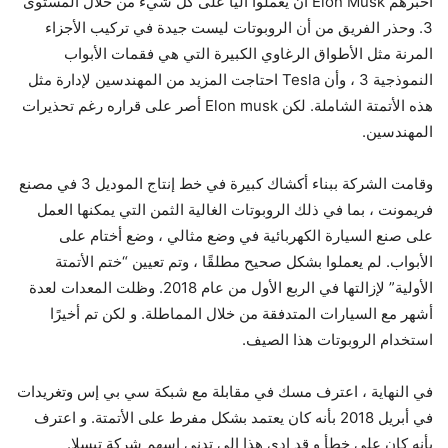
أخبرهم Elon Musk أن يعملوا آليًا على كل شيء من خلال المستوى
3. وحذر الفريق من أن الروبوتات ليست جيدة في تركيب الأجزاء
المرنة مثل الأطواق الرغاوي الكبيرة التي هي فقمات الأبواب
النموذجية 3 ، وأن Tesla احتاجت المزيد من المهندسين لإدارة مثل
هذه الأتمتة الشاملة. لكن Elon musk أصر على قراره رغم تحذيرات
المهندسين.
وقامت الشركة ببناء أكشاك كبيرة في خط إنتاج الموديل 3 في مصنع
فريمونت ، بما في ذلك الروبوتات الغالية الثمن التي يمكنها العمل
على صنع السيارة الكهربائية في وضع مثالي ، وضع أختام على
الأبواب. لم يعملوا بشكل صحيح مطلقًا ، وتم تعيين “ختم الأتمتة
الأولية” لإزالتها في الربع الأول من عام 2018. وظلت المعدات لعدة
أشهر مع السيارات المتدفقة من خلال المماطلة. و لكن تم أخيرًا
استخدام الروبوتات هذا الصيف.
في النهاية ، اعترف مسك في مقابلة مع شبكة سي بي إس وتغريدات
في أبريل 2018 بأنه كان يعتمد بشكل مفرط على الأتمتة. و اعترف
بأنه كان على خطأ و قد ادى هذا الى تدني اسهم شركة تيسلا.