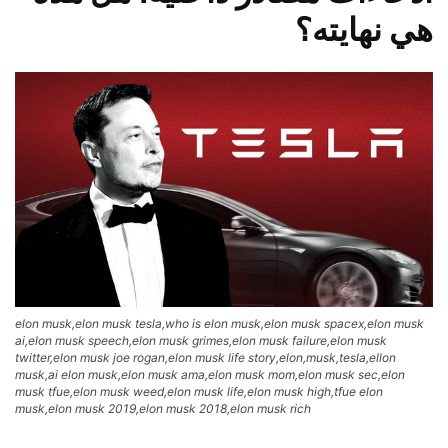
هي نهايته؟
elon musk,elon musk tesla,who is elon musk,elon musk spacex,elon musk
ai,elon musk speech,elon musk grimes,elon musk failure,elon musk
twitter,elon musk joe rogan,elon musk life story,elon,musk,tesla,ellon
musk,ai elon musk,elon musk ama,elon musk mom,elon musk sec,elon
musk tfue,elon musk weed,elon musk life,elon musk high,tfue elon
musk,elon musk 2019,elon musk 2018,elon musk rich