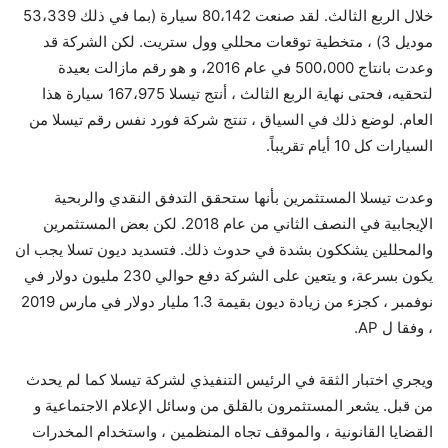
خلال الربع الثالث. لقد صنعت 80،142 سيارة (بما في ذلك 53،339
موديل 3) ، متخطية توقعات محللي وول ستريت. لكن الشركة قد
وعدت بانتاج 500،000 في عام 2016، و هو رقم مازالت بعيدة
لتحقيه، فحتى نهاية الربع الثالث ، أنتج تيسلا 167،975 سيارة هذا
العام. لوضع ذلك في السياق ، تنتج شركة فورد نفس رقم تيسلا من
السيارات كل 10 أيام تقريباً.
وعدت تيسلا المستثمرين بأنها ستحقق التدفق النقدي والربحية
الإيجابية في النصف الثاني من عام 2018. لكن بعض المستثمرين
والمحللين يشككون بشدة في حدوث ذلك. فتسديد ديون تسلا يجب ان
يكون بسرعة، و يتعين على الشركة دفع حوالي 230 مليون دولار في
نوفمبر ، كجزء من زيادة ديون بقيمة 1.3 مليار دولار في مارس 2019
، وفقا ل AP.
ويجري اختبار الثقة في الرئيس التنفيذي لشركة تيسلا كما لم يحدث
من قبل. يشعر المستثمرون بالقلق من وسائل الإعلام الاجتماعية و
القضايا القانونية ، والموقف تجاه المنظمين ، واستخدام المخدرات